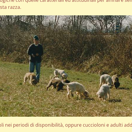
ogiche con quelle caratteriali ed attitudinali per affinare se
sta razza.
i nei periodi di disponibilità, oppure cuccioloni e adulti add