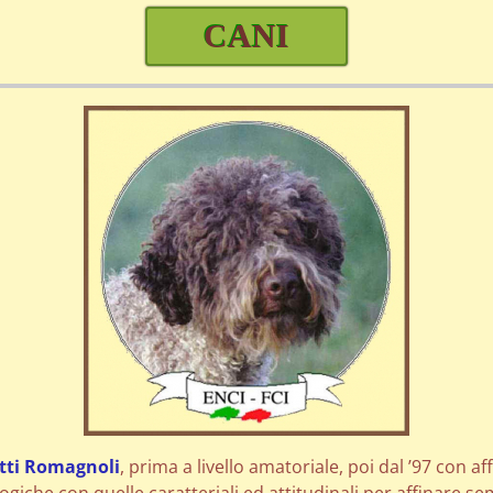
CANI
tti Romagnoli
, prima a livello amatoriale, poi dal ’97 con a