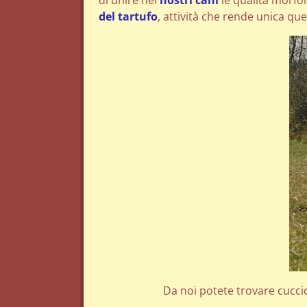
di unire nei
nostri cani
le qualità morfol
del tartufo
, attività che rende unica que
Da noi potete trovare cucciol