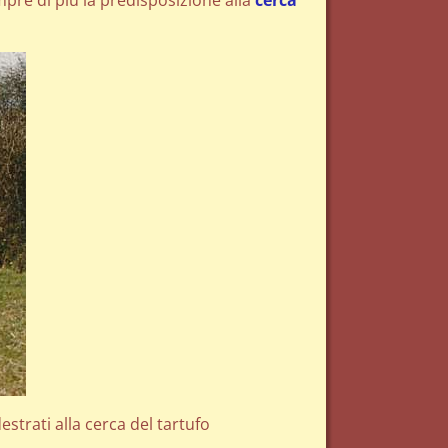
mpre di più la predisposizione alla
cerca
estrati alla cerca del tartufo