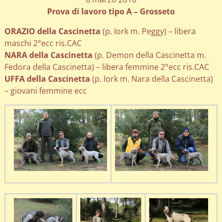
Prova di lavoro tipo A – Grosseto
ORAZIO della Cascinetta
(p. Iork m. Peggy) – libera
maschi 2°ecc ris.CAC
NARA della Cascinetta
(p. Demon della Cascinetta m.
Fedora della Cascinetta) – libera femmine 2°ecc ris.CAC
UFFA della Cascinetta
(p. Iork m. Nara della Cascinetta)
– giovani femmine ecc