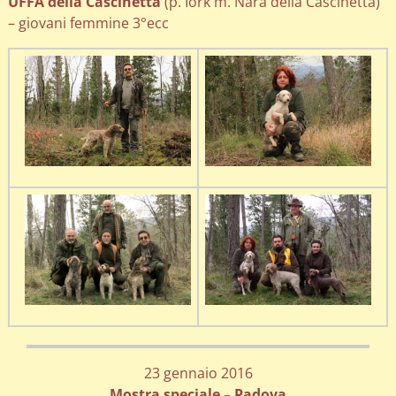
UFFA della Cascinetta
(p. Iork m. Nara della Cascinetta)
– giovani femmine 3°ecc
23 gennaio 2016
Mostra speciale – Padova