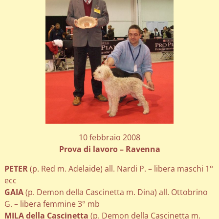
10 febbraio 2008
Prova di lavoro – Ravenna
PETER
(p. Red m. Adelaide) all. Nardi P. – libera maschi 1°
ecc
GAIA
(p. Demon della Cascinetta m. Dina) all. Ottobrino
G. – libera femmine 3° mb
MILA della Cascinetta
(p. Demon della Cascinetta m.