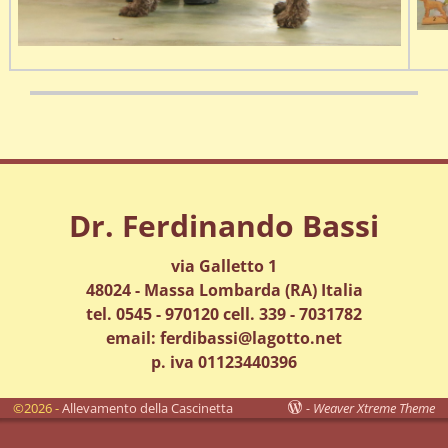
Dr. Ferdinando Bassi
via Galletto 1
48024 - Massa Lombarda (RA) Italia
tel. 0545 - 970120 cell. 339 - 7031782
email: ferdibassi@lagotto.net
p. iva 01123440396
©2026 -
Allevamento della Cascinetta
-
Weaver Xtreme Theme