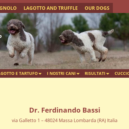
AGNOLO
LAGOTTO AND TRUFFLE
OUR DOGS
o
AGOTTO E TARTUFO
I NOSTRI CANI
RISULTATI
CUCCIO
Dr. Ferdinando Bassi
via Galletto 1 – 48024 Massa Lombarda (RA) Italia