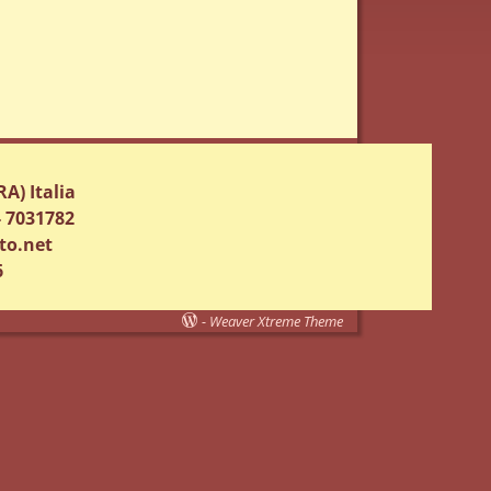
A) Italia
 - 7031782
to.net
6
-
Weaver Xtreme Theme