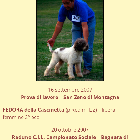
16 settembre 2007
Prova di lavoro – San Zeno di Montagna
FEDORA della Cascinetta
(p.Red m. Liz) – libera
femmine 2° ecc
20 ottobre 2007
Raduno C.I.L. Campionato Sociale – Bagnara di