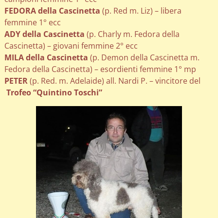
FEDORA della Cascinetta
(p. Red m. Liz) – libera
femmine 1° ecc
ADY della Cascinetta
(p. Charly m. Fedora della
Cascinetta) – giovani femmine 2° ecc
MILA della Cascinetta
(p. Demon della Cascinetta m.
Fedora della Cascinetta) – esordienti femmine 1° mp
PETER
(p. Red. m. Adelaide) all. Nardi P. – vincitore del
Trofeo “Quintino Toschi”