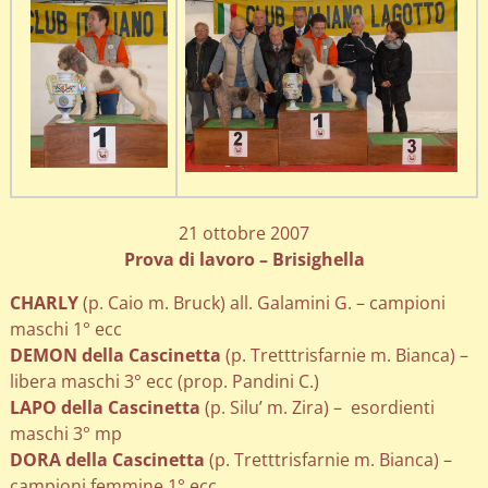
21 ottobre 2007
Prova di lavoro – Brisighella
CHARLY
(p. Caio m. Bruck) all. Galamini G. – campioni
maschi 1° ecc
DEMON della Cascinetta
(p. Tretttrisfarnie m. Bianca) –
libera maschi 3° ecc (prop. Pandini C.)
LAPO della Cascinetta
(p. Silu’ m. Zira) – esordienti
maschi 3° mp
DORA della Cascinetta
(p. Tretttrisfarnie m. Bianca) –
campioni femmine 1° ecc