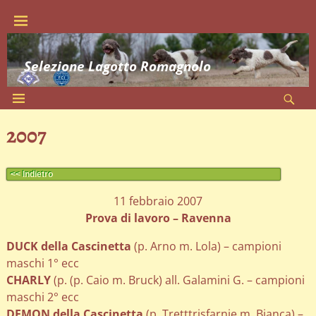
Selezione Lagotto Romagnolo
2007
<< Indietro
11 febbraio 2007
Prova di lavoro – Ravenna
DUCK della Cascinetta
(p. Arno m. Lola) – campioni
maschi 1° ecc
CHARLY
(p. (p. Caio m. Bruck) all. Galamini G. – campioni
maschi 2° ecc
DEMON della Cascinetta
(p. Tretttrisfarnie m. Bianca) –