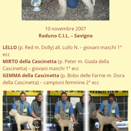
10 novembre 2007
Raduno C.I.L. – Savigno
LELLO
(p. Red m. Dolly) all. Lullo N. – giovani maschi 1°
ecc
MIRTO della Cascinetta
(p. Peter m. Giada della
Cascinetta) – giovani maschi 1° ecc
GEMMA della Cascinetta
(p. Bobo delle Farnie m. Dora
della Cascinetta) – campioni femmine 2° ecc