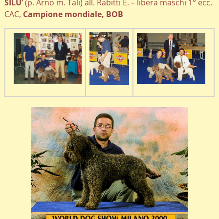
SILU’
(p. Arno m. Tali) all. Rabitti E. – libera maschi 1° ecc,
CAC,
Campione mondiale
, BOB