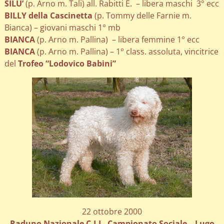
SILU’
(p. Arno m. Tali) all. Rabitti E. – libera maschi 3° ecc
BILLY della Cascinetta
(p. Tommy delle Farnie m.
Bianca) – giovani maschi 1° mb
BIANCA
(p. Arno m. Pallina) – libera femmine 1° ecc
BIANCA
(p. Arno m. Pallina) – 1° class. assoluta, vincitrice
del
Trofeo “Lodovico Babini”
22 ottobre 2000
Raduno Nazionale C.I.L. Campionato Sociale – Lugo