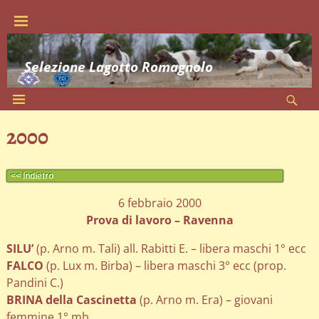
Selezione Lagotto Romagnolo
2000
<< Indietro
6 febbraio 2000
Prova di lavoro – Ravenna
SILU’
(p. Arno m. Tali) all. Rabitti E. – libera maschi 1° ecc
FALCO
(p. Lux m. Birba) – libera maschi 3° ecc (prop.
Pandini C.)
BRINA della Cascinetta
(p. Arno m. Era) – giovani
femmine 1° mb