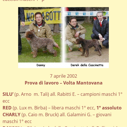
7 aprile 2002
Prova di lavoro – Volta Mantovana
SILU’
(p. Arno m. Tali) all. Rabitti E. – campioni maschi 1°
ecc
RED
(p. Lux m. Birba) – libera maschi 1° ecc,
1° assoluto
CHARLY
(p. Caio m. Bruck) all. Galamini G. – giovani
maschi 1° ecc