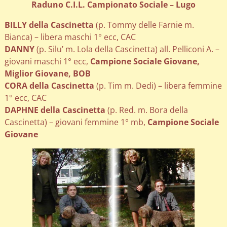
Raduno C.I.L. Campionato Sociale – Lugo
BILLY della Cascinetta
(p. Tommy delle Farnie m.
Bianca) – libera maschi 1° ecc, CAC
DANNY
(p. Silu’ m. Lola della Cascinetta) all. Pelliconi A. –
giovani maschi 1° ecc,
Campione Sociale Giovane,
Miglior Giovane, BOB
CORA della Cascinetta
(p. Tim m. Dedi) – libera femmine
1° ecc, CAC
DAPHNE della Cascinetta
(p. Red. m. Bora della
Cascinetta) – giovani femmine 1° mb,
Campione Sociale
Giovane