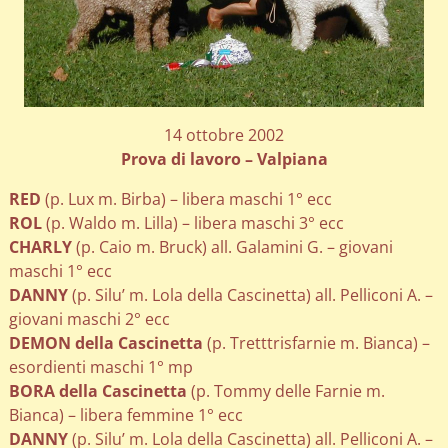
14 ottobre 2002
Prova di lavoro – Valpiana
RED
(p. Lux m. Birba) – libera maschi 1° ecc
ROL
(p. Waldo m. Lilla) – libera maschi 3° ecc
CHARLY
(p. Caio m. Bruck) all. Galamini G. – giovani
maschi 1° ecc
DANNY
(p. Silu’ m. Lola della Cascinetta) all. Pelliconi A. –
giovani maschi 2° ecc
DEMON della Cascinetta
(p. Tretttrisfarnie m. Bianca) –
esordienti maschi 1° mp
BORA della Cascinetta
(p. Tommy delle Farnie m.
Bianca) – libera femmine 1° ecc
DANNY
(p. Silu’ m. Lola della Cascinetta) all. Pelliconi A. –