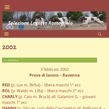
Selezione Lagotto Romagnolo
2002
<< Indietro
3 febbraio 2002
Prova di lavoro – Ravenna
RED
(p. Lux m. Birba) – libera maschi 1° ecc
ROL
(p. Waldo m. Lilla) – libera maschi 2° ecc
CHARLY
(p. Caio m. Bruck) all. Galamini G. – giovani
maschi 1° ecc
DANNY
(p. Silu’ m. Lola della Cascinetta) all. Pelliconi A. –