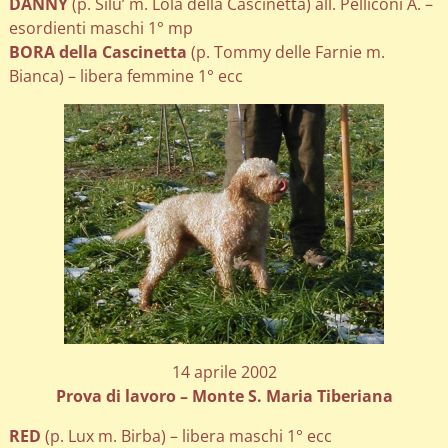
DANNY
(p. Silu’ m. Lola della Cascinetta) all. Pelliconi A. –
esordienti maschi 1° mp
BORA della Cascinetta
(p. Tommy delle Farnie m.
Bianca) – libera femmine 1° ecc
14 aprile 2002
Prova di lavoro – Monte S. Maria Tiberiana
RED
(p. Lux m. Birba) – libera maschi 1° ecc