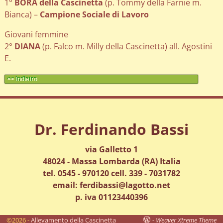
1°
BORA della Cascinetta
(p. Tommy della Farnie m.
Bianca) –
Campione Sociale di Lavoro
Giovani femmine
2°
DIANA
(p. Falco m. Milly della Cascinetta) all. Agostini
E.
<< Indietro
Dr. Ferdinando Bassi
via Galletto 1
48024 - Massa Lombarda (RA) Italia
tel. 0545 - 970120 cell. 339 - 7031782
email: ferdibassi@lagotto.net
p. iva 01123440396
©2026 -
Allevamento della Cascinetta
-
Weaver Xtreme Theme