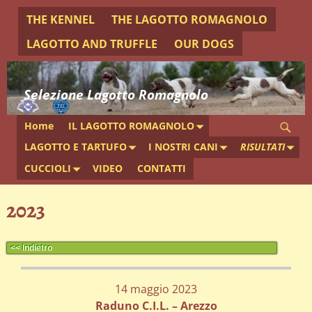
THE KENNEL
THE LAGOTTO ROMAGNOLO
LAGOTTO AND TRUFFLE
OUR DOGS
Selezione Lagotto Romagnolo
Home
IL LAGOTTO ROMAGNOLO
LAGOTTO E TARTUFO
I NOSTRI CANI
RISULTATI
CUCCIOLI
VIDEO
CONTATTI
2023
<< Indietro
14 maggio 2023
Raduno C.I.L. – Arezzo