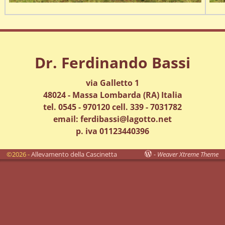
Dr. Ferdinando Bassi
via Galletto 1
48024 - Massa Lombarda (RA) Italia
tel. 0545 - 970120 cell. 339 - 7031782
email: ferdibassi@lagotto.net
p. iva 01123440396
©2026 -
Allevamento della Cascinetta
-
Weaver Xtreme Theme