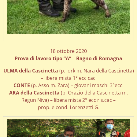
18 ottobre 2020
Prova di lavoro tipo “A” – Bagno di Romagna
ULMA della Cascinetta
(p. Iork m. Nara della Cascinetta)
– libera mista 1° ecc cac
CONTE
(p. Asso m. Zara) – giovani maschi 3°ecc.
ARA della Cascinetta
(p. Orazio della Cascinetta m.
Regun Niva) – libera mista 2° ecc ris.cac –
prop. e cond. Lorenzetti G.