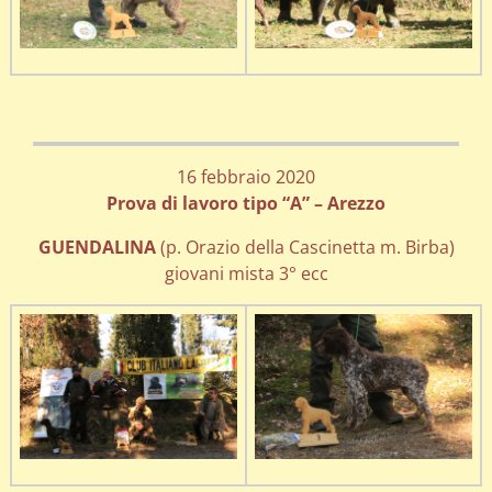
16 febbraio 2020
Prova di lavoro tipo “A” – Arezzo
GUENDALINA
(p. Orazio della Cascinetta m. Birba)
giovani mista 3° ecc