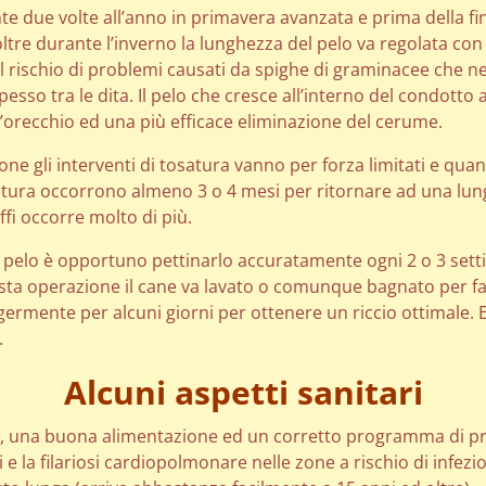
e due volte all’anno in primavera avanzata e prima della fi
ltre durante l’inverno la lunghezza del pelo va regolata con l
l rischio di problemi causati da spighe di graminacee che ne
 spesso tra le dita. Il pelo che cresce all’interno del condot
ll’orecchio ed una più efficace eliminazione del cerume.
ione gli interventi di tosatura vanno per forza limitati e qu
tura occorrono almeno 3 o 4 mesi per ritornare ad una lun
ffi occorre molto di più.
di pelo è opportuno pettinarlo accuratamente ogni 2 o 3 set
esta operazione il cane va lavato o comunque bagnato per far
ggermente per alcuni giorni per ottenere un riccio ottimale. 
.
Alcuni aspetti sanitari
, una buona alimentazione ed un corretto programma di pro
ni e la filariosi cardiopolmonare nelle zone a rischio di infe