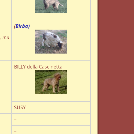
(
Birba)
e, ma
BILLY della Cascinetta
SUSY
–
–