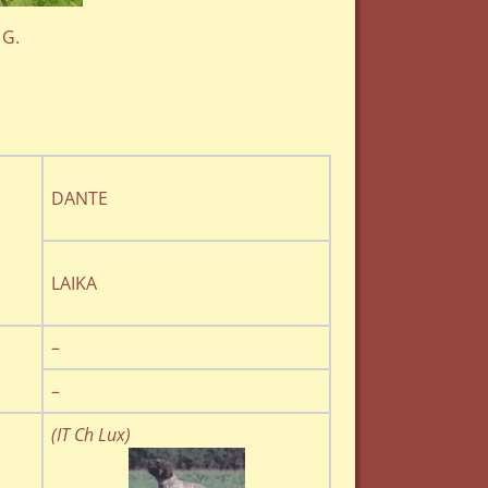
 G.
DANTE
LAIKA
–
–
(IT Ch Lux)