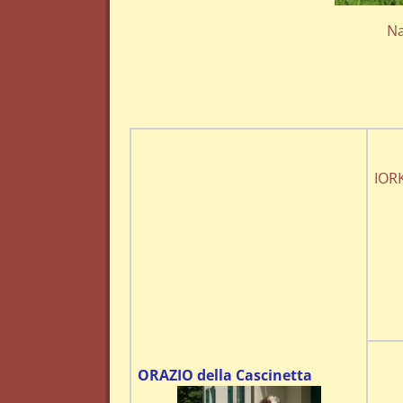
Na
IOR
ORAZIO della Cascinetta