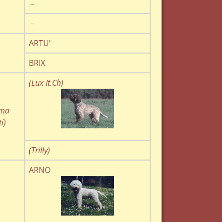
–
–
ARTU’
BRIX
(Lux It.Ch)
ima
i)
(Trilly)
ARNO