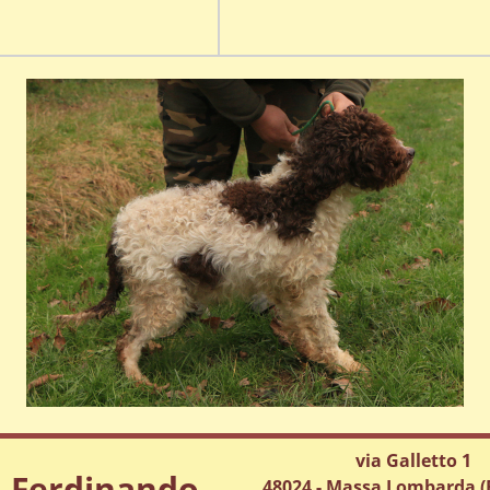
via Galletto 1
. Ferdinando
48024 - Massa Lombarda (R