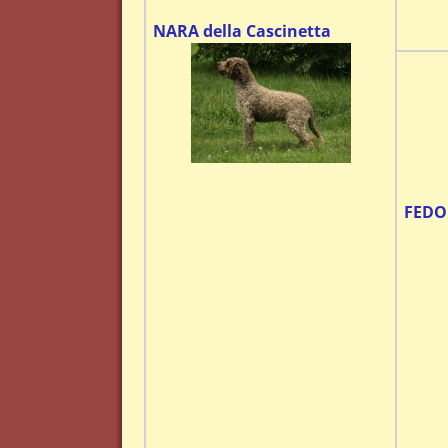
NARA della Cascinetta
FEDOR