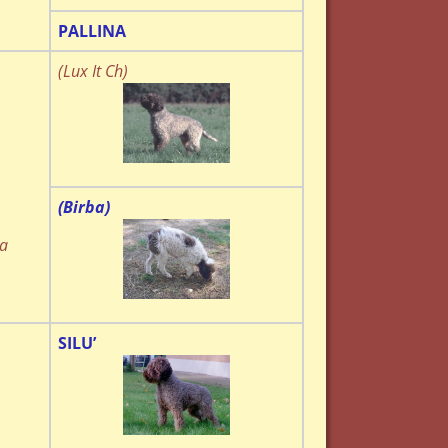
PALLINA
(Lux It Ch)
(Birba)
ma
SILU’