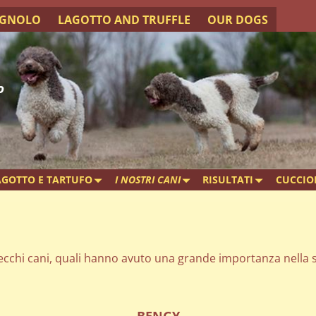
AGNOLO
LAGOTTO AND TRUFFLE
OUR DOGS
o
AGOTTO E TARTUFO
I NOSTRI CANI
RISULTATI
CUCCIO
vecchi cani, quali hanno avuto una grande importanza nella s