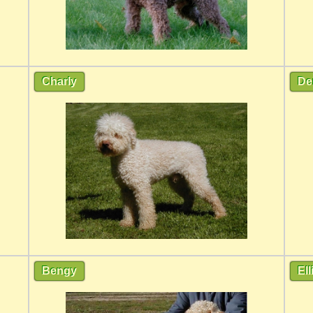
Charly
De
Bengy
Ell