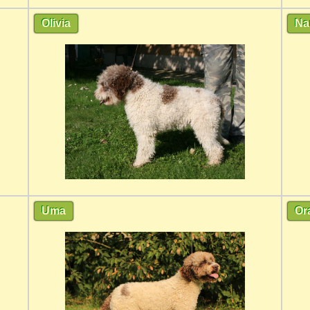
Olivia
Na
Uma
Or